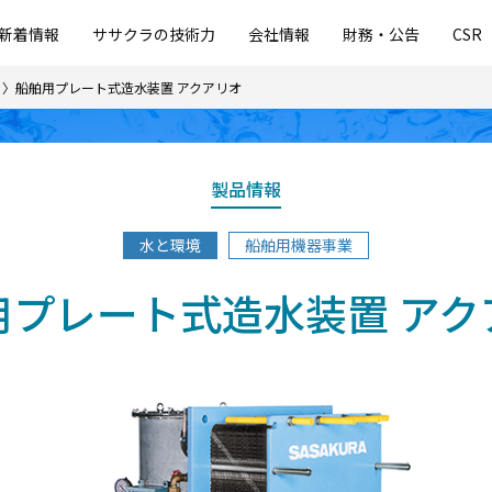
新着情報
ササクラの技術力
会社情報
財務・公告
CSR
船舶⽤プレート式造⽔装置 アクアリオ
製品情報
水と環境
船舶用機器事業
⽤プレート式造⽔装置 アク