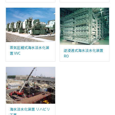
蒸気圧縮式海⽔淡⽔化装
逆浸透式海⽔淡⽔化装置
置 VVC
RO
海⽔淡⽔化装置 リハビリ
工事