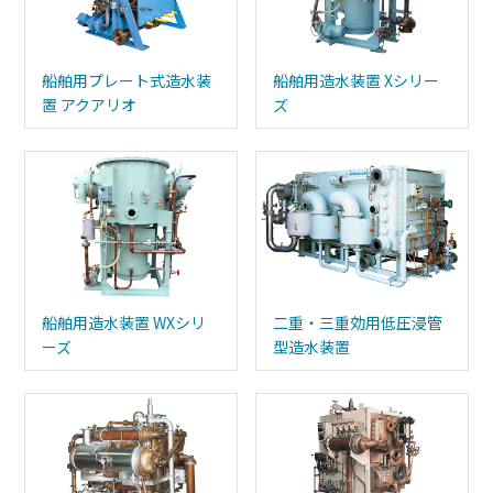
船舶⽤プレート式造⽔装
船舶⽤造⽔装置 Xシリー
置 アクアリオ
ズ
船舶⽤造⽔装置 WXシリ
二重・三重効用低圧浸管
ーズ
型造水装置