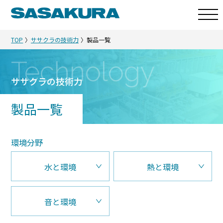
TOP
ササクラの技術力
製品一覧
Technology
ササクラの技術力
製品一覧
環境分野
水と環境
熱と環境
音と環境