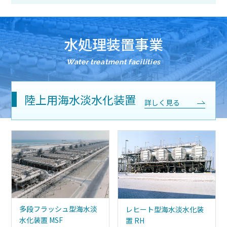
水処理装置事業
Water treatment facilities
陸上用海水淡水化装置
詳しく見る
多段フラッシュ型海⽔淡
レヒート型海⽔淡⽔化装
⽔化装置 MSF
置 RH