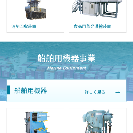
溶剤回収装置
⾷品⽤蒸発濃縮装置
船舶用機器事業
Marine Equipment
船舶用機器
詳しく見る